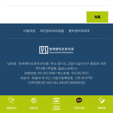
목록
이용약관
개인정보처리방침
환자권리와의무
상호명 : 연세덴티프로치과의원 | 주소:경기도 고양시 일산서구 중앙로 1426
305-8호 (주엽동, 일송노브레스)
전화번호: 031-922-8100 / 팩스번호 : 031-922-8121
대표자 : 최용석 외 4인 | 사업자등록번호 : 128-39-47792
COPYRIGHT 2025 ALL RIGHT RESERVED
네이버
의료진소개
진료시간
카카오 상담
전화상담
간편예약