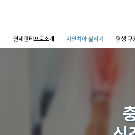
연세덴티프로소개
자연치아 살리기
평생 구
신