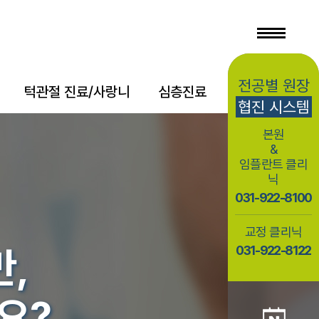
전공별 원장
턱관절 진료/사랑니
심층진료
상담/소식
협진 시스템
본원
&
임플란트 클리
닉
031-922-8100
교정 클리닉
031-922-8122
,
요?