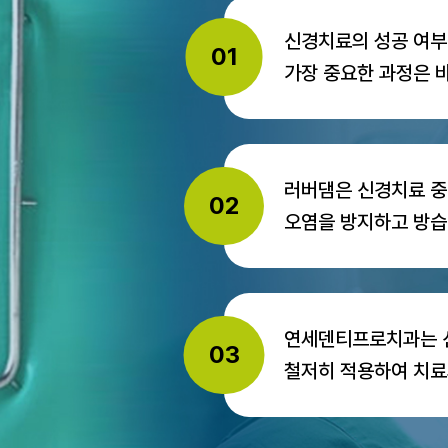
신경치료의 성공 여부
01
가장 중요한 과정은 
러버댐은 신경치료 중
02
오염을 방지하고 방습
연세덴티프로치과는 
03
철저히 적용하여 치료