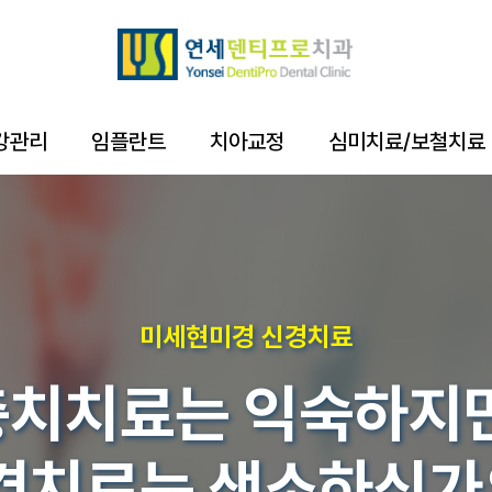
강관리
임플란트
치아교정
심미치료/보철치료
미세현미경 신경치료
충치치료는 익숙하지만
경치료는 생소하신가