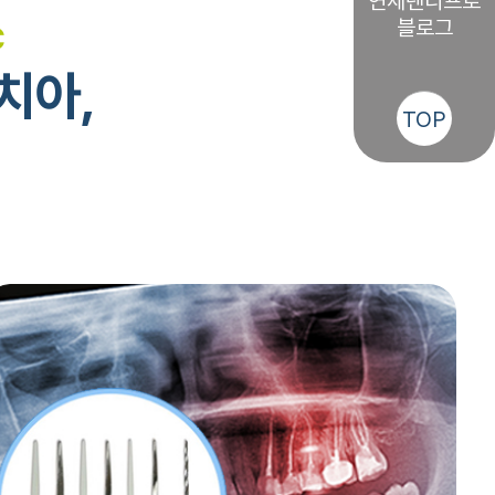
연세덴티프로
블로그
C
치아,
TOP