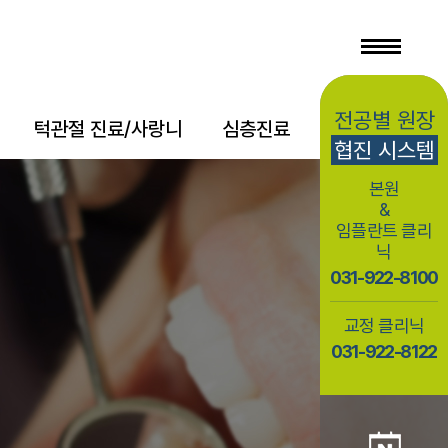
전공별 원장
턱관절 진료/사랑니
심층진료
상담/소식
협진 시스템
본원
&
임플란트 클리
닉
031-922-8100
교정 클리닉
031-922-8122