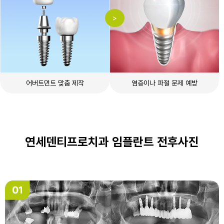
어버트먼트
맞춤 제작
염증이나
파절 문제 예방
연세덴티프로치과 임플란트 전후사진