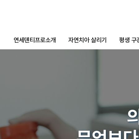
연세덴티프로소개
자연치아 살리기
평생 구
무엇보다