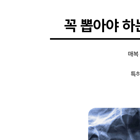
꼭 뽑아야 하
매복
특히