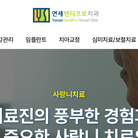
강관리
임플란트
치아교정
심미치료/보철치료
사랑니치료
의료진의 풍부한 경험
 중요한 사랑니 치료