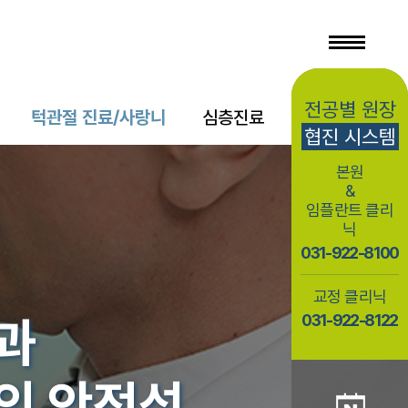
전공별 원장
턱관절 진료/사랑니
심층진료
상담/소식
협진 시스템
본원
&
임플란트 클리
닉
031-922-8100
교정 클리닉
031-922-8122
과
의 안전성